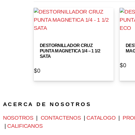
DESTORNILLADOR CRUZ
DES
PUNTA MAGNETICA 1/4 – 1 1/2
MAGN
SATA
$
0
$
0
A C E R C A D E N O S O T R O S
NOSOTROS
|
CONTACTENOS
|
CATALOGO
|
PRO
|
CALIFICANOS