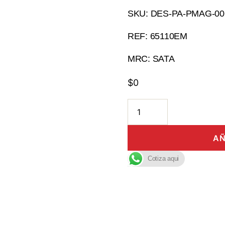
SKU: DES-PA-PMAG-00
REF: 65110EM
MRC: SATA
$
0
AÑ
Cotiza aqui