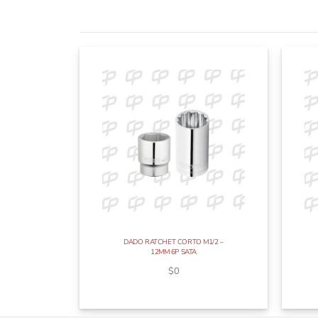
DADO RATCHET CORTO M1/2 –
12MM 6P SATA
$
0