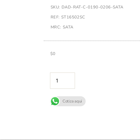
SKU: DAD-RAT-C-0190-0206-SATA
REF: ST16502SC
MRC: SATA
$
0
AÑADIR A
Cotiza aqui