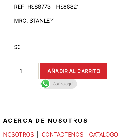
REF: HS88773 – HS88821
MRC: STANLEY
$
0
AÑADIR AL CARRITO
Cotiza aqui
A C E R C A D E N O S O T R O S
NOSOTROS
|
CONTACTENOS
|
CATALOGO
|