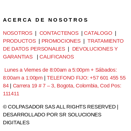
A C E R C A D E N O S O T R O S
NOSOTROS
|
CONTACTENOS
|
CATALOGO
|
PRODUCTOS
|
PROMOCIONES
|
TRATAMIENTO
DE DATOS PERSONALES
|
DEVOLUCIONES Y
GARANTIAS
|
CALIFICANOS
Lunes a Viernes de 8:00am a 5:00pm + Sábados:
8:00am a 1:00pm
|
TELEFONO FIJO: +57 601 455 55
84
|
Carrera 19 # 7 – 3, Bogota, Colombia, Cod Pos:
111411
© COLPASADOR SAS ALL RIGHTS RESERVED |
DESARROLLADO POR SR SOLUCIONES
DIGITALES