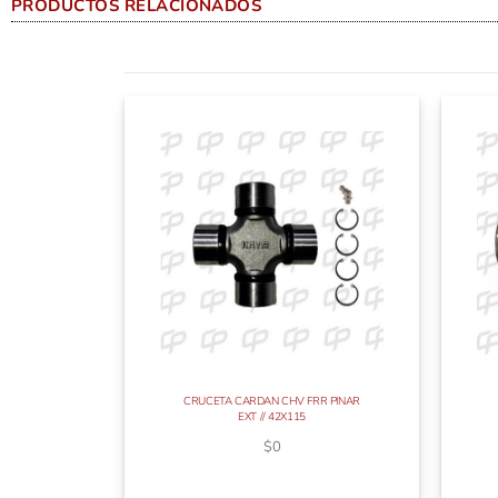
PRODUCTOS RELACIONADOS
CRUCETA CARDAN CHV FRR PINAR
EXT // 42X115
$
0