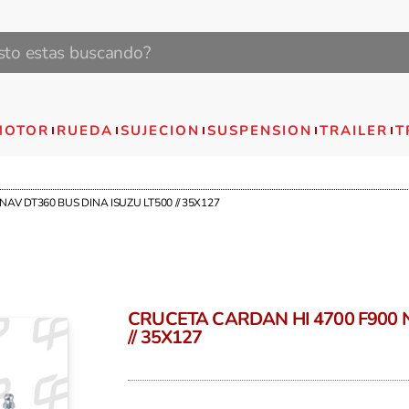
MOTOR
RUEDA
SUJECION
SUSPENSION
TRAILER
T
AV DT360 BUS DINA ISUZU LT500 // 35X127
CRUCETA CARDAN HI 4700 F900 N
// 35X127