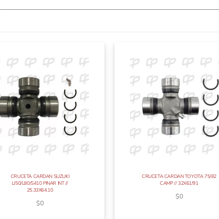
CRUCETA CARDAN SUZUKI
CRUCETA CARDAN TOYOTA 75/82
LJ50/L80/S410 PINAR INT //
CAMP // 32X61/91
25.33X64.10
$
0
$
0