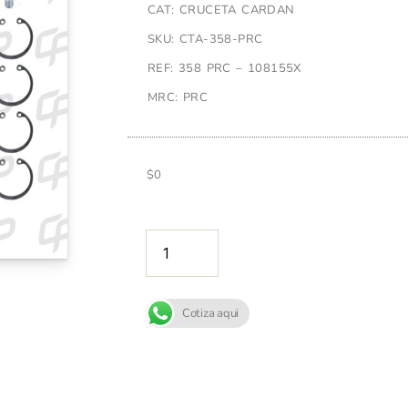
CAT: CRUCETA CARDAN
SKU: CTA-358-PRC
REF: 358 PRC – 108155X
MRC: PRC
$
0
AÑADIR A
Cotiza aqui