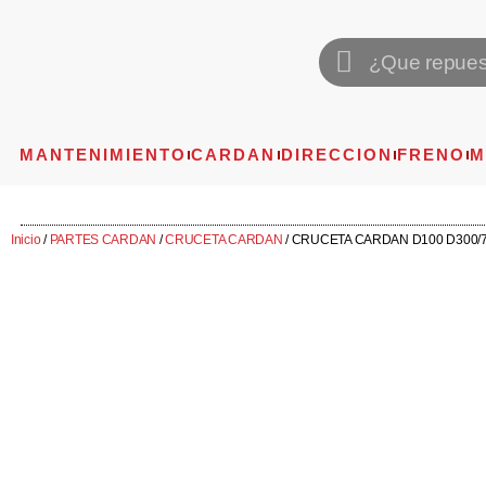
MANTENIMIENTO
CARDAN
DIRECCION
FRENO
M
Inicio
/
PARTES CARDAN
/
CRUCETA CARDAN
/ CRUCETA CARDAN D100 D300/76