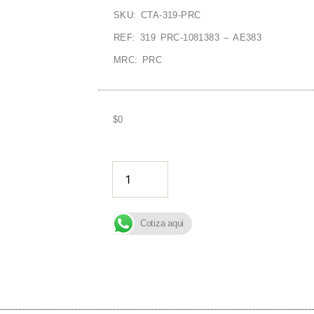
SKU: CTA-319-PRC
REF: 319 PRC-1081383 – AE383
MRC: PRC
$
0
AÑADIR A
Cotiza aqui