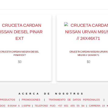
CRUCETA CARDAN NISSAN DIESEL
CRUCETA CARDAN NISSAN URVAN
PINAR EXT
M91/96 // 24X46X71
$
0
$
0
A C E R C A D E N O S O T R O S
PRODUCTOS
|
PROMOCIONES
|
TRATAMIENTO DE DATOS PERSONALES
DOS: 8:00AM A 1:00PM
|
TELEFONO FIJO: +57 601 455 55 84
|
CARRERA 19 #