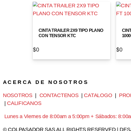
CINTA TRAILER 2X9 TIPO PLANO
CINT
CON TENSOR KTC
100
$
0
$
0
A C E R C A D E N O S O T R O S
NOSOTROS
|
CONTACTENOS
|
CATALOGO
|
PRO
|
CALIFICANOS
Lunes a Viernes de 8:00am a 5:00pm + Sábados: 8:00
© COLPASADOR SAS ALL RIGHTS RESERVED | DE