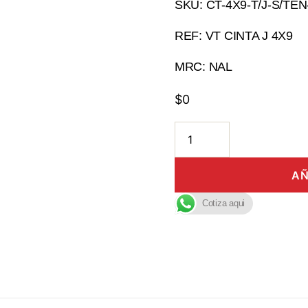
SKU: CT-4X9-T/J-S/TE
REF: VT CINTA J 4X9
MRC: NAL
$
0
AÑ
Cotiza aqui