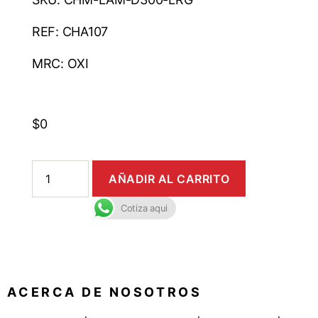
REF: CHA107
MRC: OXI
$
0
AÑADIR AL CARRITO
Cotiza aqui
A C E R C A D E N O S O T R O S