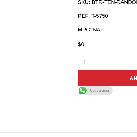
SKU: BTR-TEN-RANDO
REF: T-5750
MRC: NAL
$
0
AÑ
Cotiza aqui