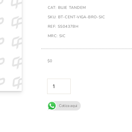
CAT: BUJE TANDEM
SKU: BT-CENT-VIGA-BRO-SIC
REF: SS0437BH
MRC: SIC
$
0
AÑADIR A
Cotiza aqui