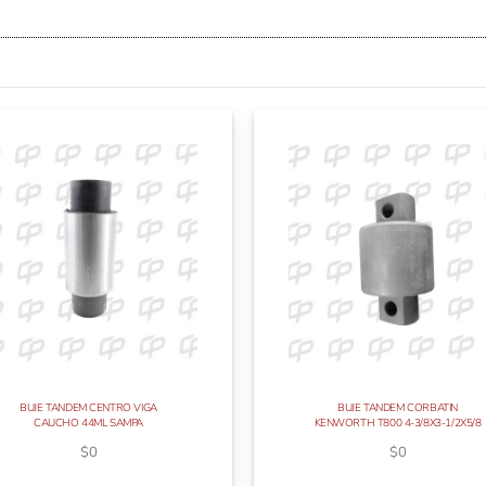
BUJE TANDEM CENTRO VIGA
BUJE TANDEM CORBATIN
CAUCHO 44ML SAMPA
KENWORTH T800 4-3/8X3-1/2X5/8
$
0
$
0