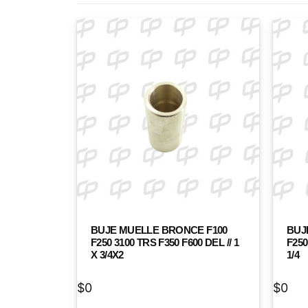
BUJE MUELLE BRONCE F100
BUJ
F250 3100 TRS F350 F600 DEL // 1
F250
X 3/4X2
1/4
$
0
$
0