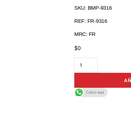
SKU: BMP-9316
REF: FR-9316
MRC: FR
$
0
AÑ
Cotiza aqui