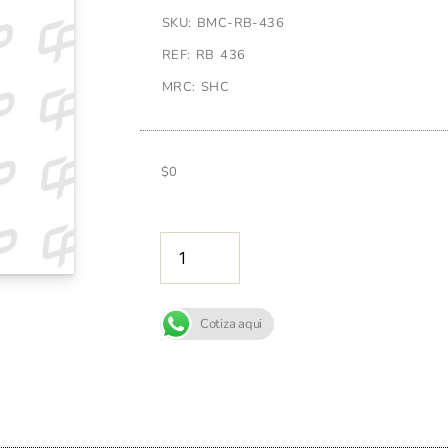
SKU: BMC-RB-436
REF: RB 436
MRC: SHC
$
0
AÑADIR A
Cotiza aqui