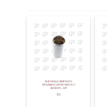
BUJE MUELLE BIMETALICO
MITSUBISHI CANTER HINO FC //
36X30X70 – IMP
$
0