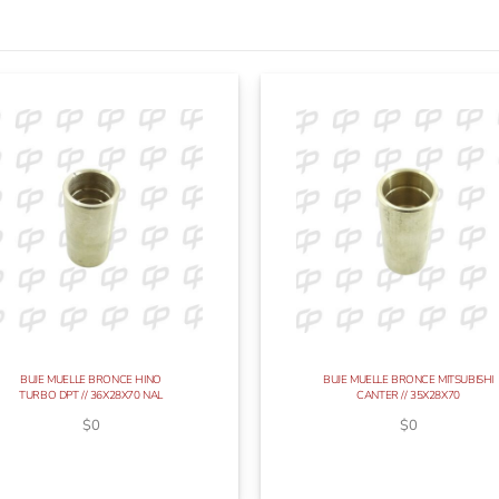
BUJE MUELLE BRONCE HINO
BUJE MUELLE BRONCE MITSUBISHI
TURBO DPT // 36X28X70 NAL
CANTER // 35X28X70
$
0
$
0