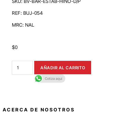
SKU: BV-BAR-ESTAB-HINO-D/P
REF: BUJ-054
MRC: NAL
$
0
AÑADIR AL CARRITO
Cotiza aqui
A C E R C A D E N O S O T R O S