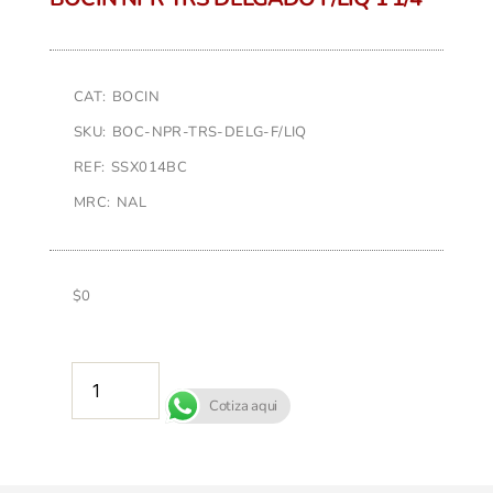
CAT: BOCIN
SKU: BOC-NPR-TRS-DELG-F/LIQ
REF: SSX014BC
MRC: NAL
$
0
AÑADIR AL CARRITO
Cotiza aqui