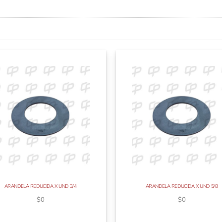
ARANDELA REDUCIDA X UND 3/4
ARANDELA REDUCIDA X UND 5/8
$
0
$
0