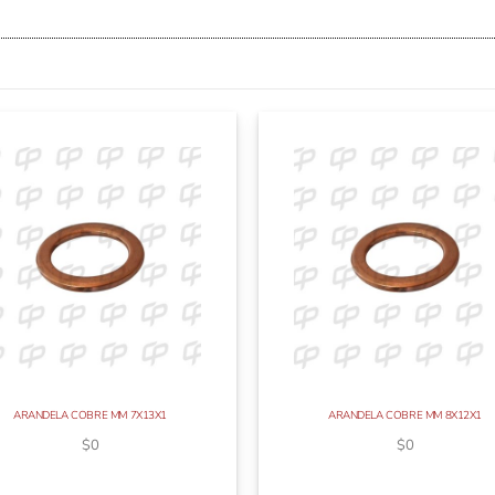
ARANDELA COBRE MM 7X13X1
ARANDELA COBRE MM 8X12X1
$
0
$
0