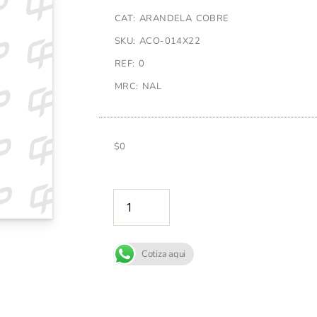
CAT: ARANDELA COBRE
SKU: ACO-014X22
REF: 0
MRC: NAL
$
0
AÑADIR A
Cotiza aqui