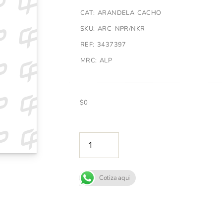
CAT: ARANDELA CACHO
SKU: ARC-NPR/NKR
REF: 3437397
MRC: ALP
$
0
AÑADIR A
Cotiza aqui