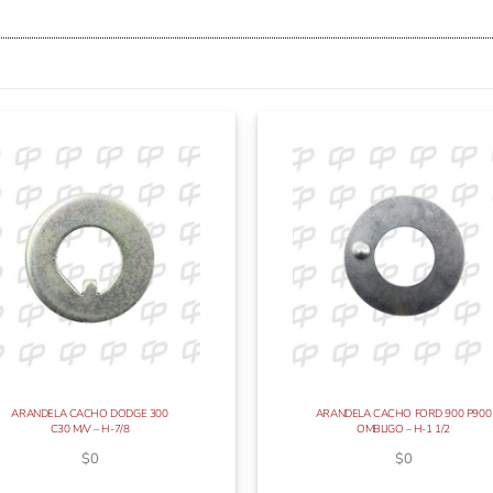
ARANDELA CACHO DODGE 300
ARANDELA CACHO FORD 900 P900
C30 M/V – H-7/8
OMBLIGO – H-1 1/2
$
0
$
0