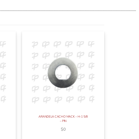
ARANDELA CACHO MACK – H-1 5/8
– PIN
$
0