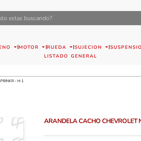
ENO
MOTOR
RUEDA
SUJECION
SUSPENSI
LISTADO GENERAL
R/NKR – H-1
ARANDELA CACHO CHEVROLET N