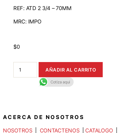
REF: ATD 2 3/4 – 70MM
MRC: IMPO
$
0
AÑADIR AL CARRITO
Cotiza aqui
A C E R C A D E N O S O T R O S
NOSOTROS
|
CONTACTENOS
|
CATALOGO
|