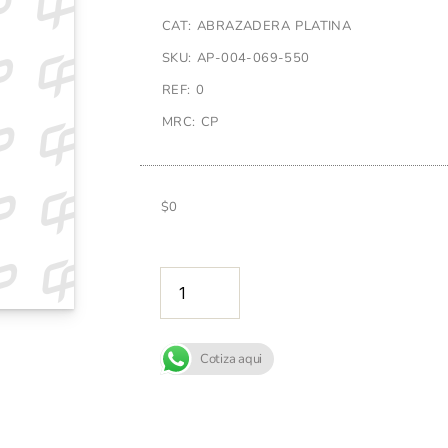
CAT: ABRAZADERA PLATINA
SKU: AP-004-069-550
REF: 0
MRC: CP
$
0
AÑADIR A
Cotiza aqui