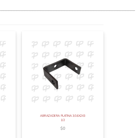
ABRAZADERA PLATINA 3/16X2X3
1/2
$
0