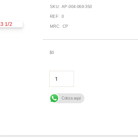
SKU: AP-004-069-350
REF: 0
MRC: CP
$
0
AÑADIR A
Cotiza aqui