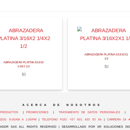
ABRAZADERA PLATINA 3/16X2X1
1/2
ABRAZADERA PLATINA 3/16X2
$
0
1/4X2 1/2
$
0
A C E R C A D E N O S O T R O S
PRODUCTOS
|
PROMOCIONES
|
TRATAMIENTO DE DATOS PERSONALES
DOS: 8:00AM A 1:00PM
|
TELEFONO FIJO: +57 601 455 55 84
|
CARRERA 19 #
ADOR SAS ALL RIGHTS RESERVED | DESARROLLADO POR SR SOLUCIONES DIG