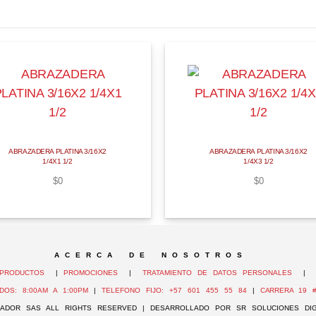
ABRAZADERA PLATINA 3/16X2
ABRAZADERA PLATINA 3/16X2
1/4X1 1/2
1/4X3 1/2
$
0
$
0
A C E R C A D E N O S O T R O S
PRODUCTOS
|
PROMOCIONES
|
TRATAMIENTO DE DATOS PERSONALES
DOS: 8:00AM A 1:00PM
|
TELEFONO FIJO: +57 601 455 55 84
|
CARRERA 19 #
ADOR SAS ALL RIGHTS RESERVED | DESARROLLADO POR SR SOLUCIONES DIG