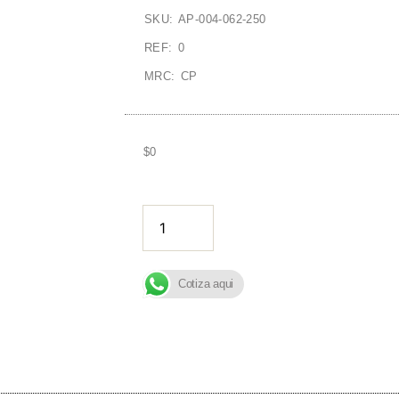
SKU: AP-004-062-250
REF: 0
MRC: CP
$
0
AÑADIR A
Cotiza aqui