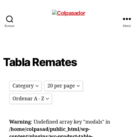
Buscar
Menú
Tabla Remates
Category
20 per page
Ordenar A - Z
REMATE
10 per page
MANTENIMIENTO Y ACCESORIOS
20 per page
Ordenar A - Z
PARTES CARDAN
30 per page
Warning
: Undefined array key "modals" in
Ordenar Z - A
/home/colpasad/public_html/wp-
content/plugins/wc-product-table-