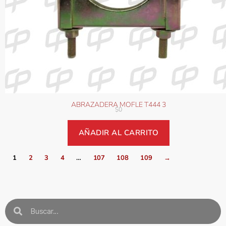
ABRAZADERA MOFLE T444 3
$
0
AÑADIR AL CARRITO
1
2
3
4
…
107
108
109
→