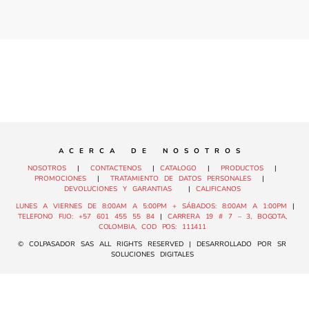
A C E R C A D E N O S O T R O S
NOSOTROS
|
CONTACTENOS
|
CATALOGO
|
PRODUCTOS
|
PROMOCIONES
|
TRATAMIENTO DE DATOS PERSONALES
|
DEVOLUCIONES Y GARANTIAS
|
CALIFICANOS
LUNES A VIERNES DE 8:00AM A 5:00PM + SÁBADOS: 8:00AM A 1:00PM
|
TELEFONO FIJO: +57 601 455 55 84
|
CARRERA 19 # 7 – 3, BOGOTA,
COLOMBIA, COD POS: 111411
© COLPASADOR SAS ALL RIGHTS RESERVED | DESARROLLADO POR SR
SOLUCIONES DIGITALES