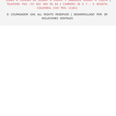
LUNES A VIERNES DE 8:00AM A 5:00PM + SÁBADOS: 8:00AM A 1:00PM
|
TELEFONO FIJO: +57 601 455 55 84
|
CARRERA 19 # 7 – 3, BOGOTA,
COLOMBIA, COD POS: 111411
© COLPASADOR SAS ALL RIGHTS RESERVED | DESARROLLADO POR SR
SOLUCIONES DIGITALES