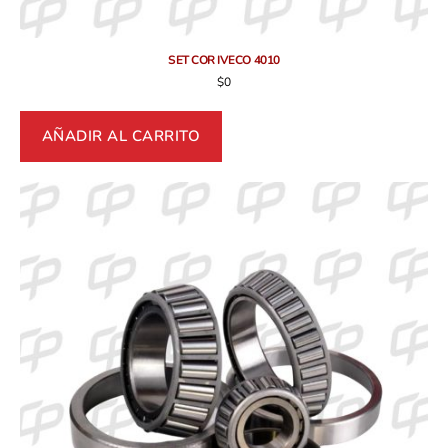
SET COR IVECO 4010
$
0
AÑADIR AL CARRITO