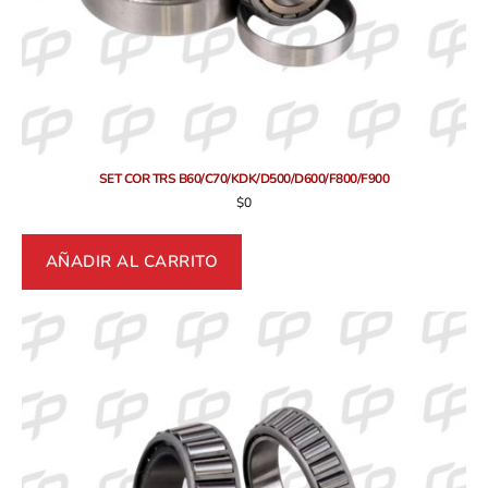
SET COR TRS B60/C70/KDK/D500/D600/F800/F900
$
0
AÑADIR AL CARRITO