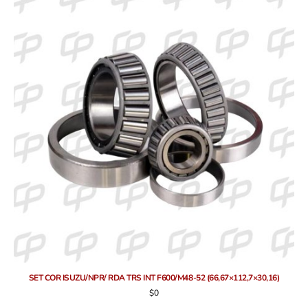
SET COR ISUZU/NPR/ RDA TRS INT F600/M48-52 (66,67×112,7×30,16)
$
0