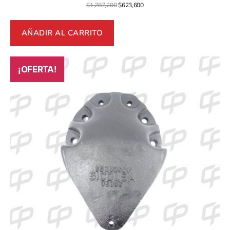
$
1,287,200
$
623,600
AÑADIR AL CARRITO
¡OFERTA!