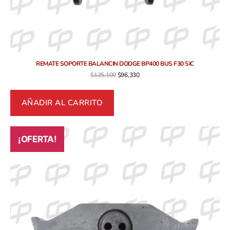
REMATE SOPORTE BALANCIN DODGE BP400 BUS F30 SIC
$
125,100
$
96,330
AÑADIR AL CARRITO
¡OFERTA!