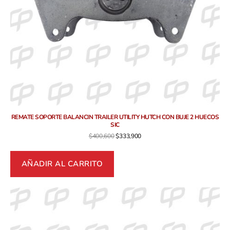
REMATE SOPORTE BALANCIN TRAILER UTILITY HUTCH CON BUJE 2 HUECOS
SIC
$
400,600
$
333,900
AÑADIR AL CARRITO