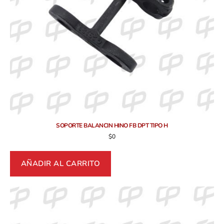
SOPORTE BALANCIN HINO FB DPT TIPO H
$
0
AÑADIR AL CARRITO