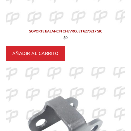
SOPORTE BALANCIN CHEVROLET 6270217 SIC
$
0
AÑADIR AL CARRITO