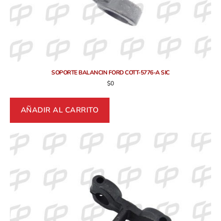
SOPORTE BALANCIN FORD COTT-5776-A SIC
$
0
AÑADIR AL CARRITO