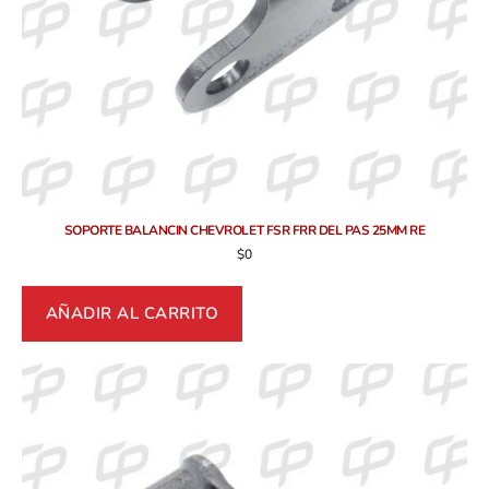
SOPORTE BALANCIN CHEVROLET FSR FRR DEL PAS 25MM RE
$
0
AÑADIR AL CARRITO