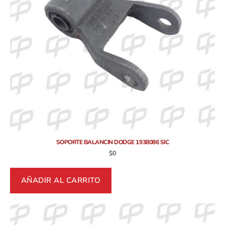
SOPORTE BALANCIN DODGE 1938086 SIC
$
0
AÑADIR AL CARRITO