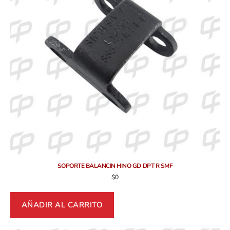
SOPORTE BALANCIN HINO GD DPT R SMF
$
0
AÑADIR AL CARRITO