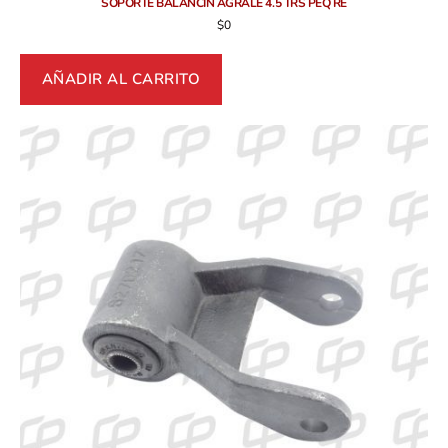
SOPORTE BALANCIN AGRALE 4.5 TRS PEQ RE
$
0
AÑADIR AL CARRITO