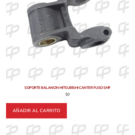
SOPORTE BALANCIN MITSUBISHI CANTER FUSO SMF
$
0
AÑADIR AL CARRITO