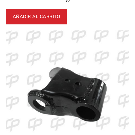
$
0
AÑADIR AL CARRITO