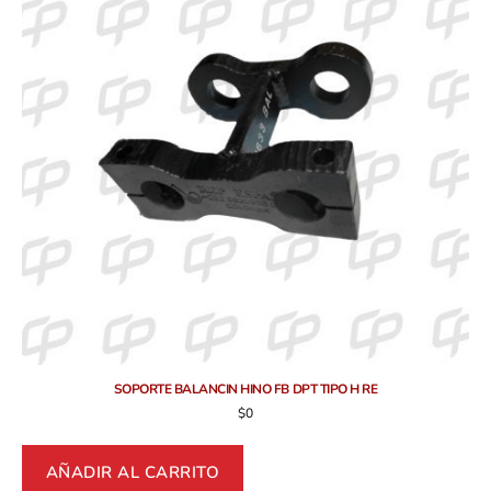
SOPORTE BALANCIN HINO FB DPT TIPO H RE
$
0
AÑADIR AL CARRITO