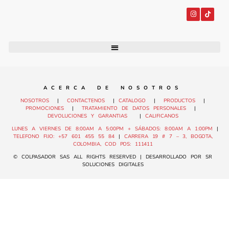
A C E R C A D E N O S O T R O S
NOSOTROS
|
CONTACTENOS
|
CATALOGO
|
PRODUCTOS
|
PROMOCIONES
|
TRATAMIENTO DE DATOS PERSONALES
|
DEVOLUCIONES Y GARANTIAS
|
CALIFICANOS
LUNES A VIERNES DE 8:00AM A 5:00PM + SÁBADOS: 8:00AM A 1:00PM
|
TELEFONO FIJO: +57 601 455 55 84
|
CARRERA 19 # 7 – 3, BOGOTA,
COLOMBIA, COD POS: 111411
© COLPASADOR SAS ALL RIGHTS RESERVED | DESARROLLADO POR SR
SOLUCIONES DIGITALES