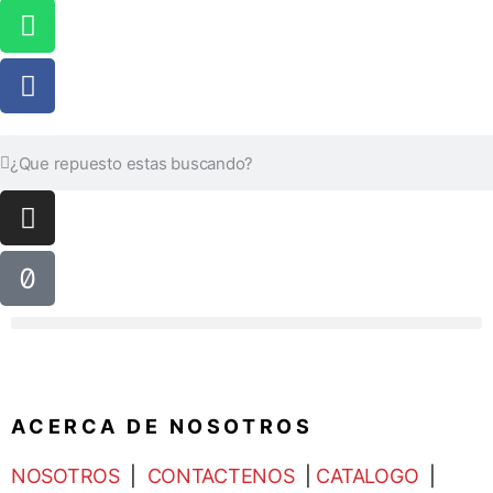
A C E R C A D E N O S O T R O S
NOSOTROS
|
CONTACTENOS
|
CATALOGO
|