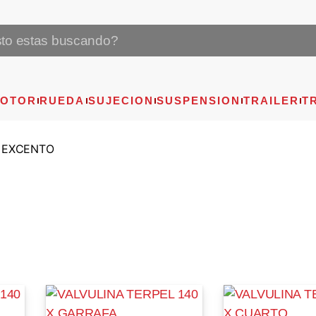
OTOR
RUEDA
SUJECION
SUSPENSION
TRAILER
T
 EXCENTO